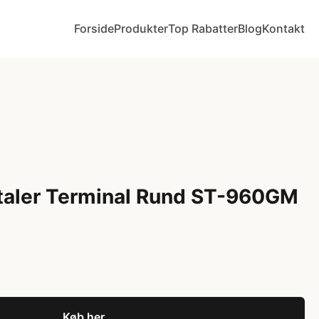
Forside
Produkter
Top Rabatter
Blog
Kontakt
jtaler Terminal Rund ST-960GM
Køb her