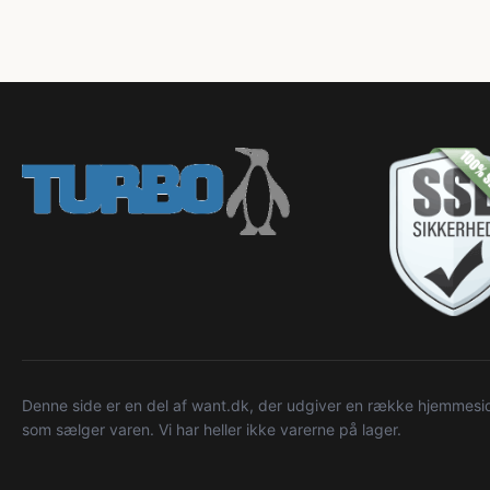
Denne side er en del af want.dk, der udgiver en række hjemmeside
som sælger varen. Vi har heller ikke varerne på lager.