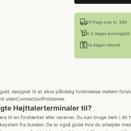
Fri fragt over kr. 399
1-2 dages leveringstid
14 dages returret
ld, designet til at sikre pålidelig forbindelse mellem fors
l lyd udenConnectionProblemer.
e Højttalerterminaler til?
alere til en forstærker eller receiver. Du kan bruge dem i d
siksystem fra bunden. De er også gode hvis du arbejder med 