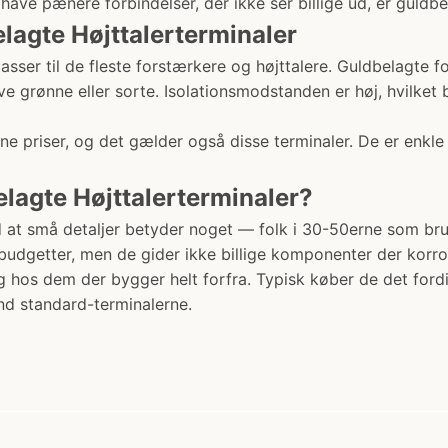
ave pænere forbindelser, der ikke ser billige ud, er guldbela
lagte Højttalerterminaler
asser til de fleste forstærkere og højttalere. Guldbelagte 
ve grønne eller sorte. Isolationsmodstanden er høj, hvilket
vne priser, og det gælder også disse terminaler. De er enk
agte Højttalerterminaler?
d at små detaljer betyder noget — folk i 30-50erne som bru
udgetter, men de gider ikke billige komponenter der korrod
hos dem der bygger helt forfra. Typisk køber de det fordi d
nd standard-terminalerne.