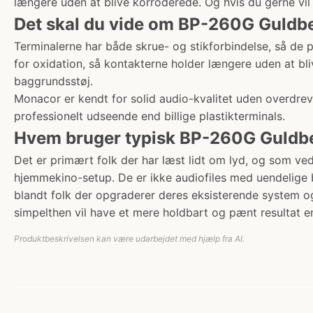
længere uden at blive korroderede. Og hvis du gerne vil h
Det skal du vide om BP-260G Guldbe
Terminalerne har både skrue- og stikforbindelse, så de p
for oxidation, så kontakterne holder længere uden at bli
baggrundsstøj.
Monacor er kendt for solid audio-kvalitet uden overdre
professionelt udseende end billige plastikterminals.
Hvem bruger typisk BP-260G Guldbel
Det er primært folk der har læst lidt om lyd, og som ve
hjemmekino-setup. De er ikke audiofiles med uendelige b
blandt folk der opgraderer deres eksisterende system og 
simpelthen vil have et mere holdbart og pænt resultat e
Produktbeskrivelsen kan være udarbejdet med hjælp fra AI.