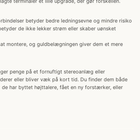
gte terminaler et lille upgrade, der gør forskellen.
forbindelser betyder bedre ledningsevne og mindre risiko
 betyder de ikke lekker strøm eller skaber uønsket
le at montere, og guldbelægningen giver dem et mere
ger penge på et fornuftigt stereoanlæg eller
erer eller bliver væk på kort tid. Du finder dem både
e har byttet højttalere, fået en ny forstærker, eller