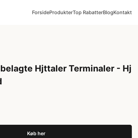
Forside
Produkter
Top Rabatter
Blog
Kontakt
elagte Hjttaler Terminaler - Hj
d
Køb her