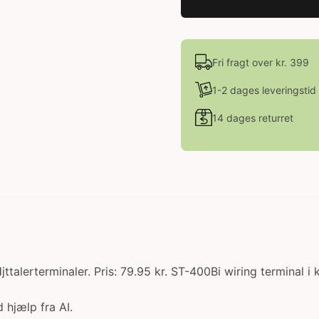
Fri fragt over kr. 399
1-2 dages leveringstid
14 dages returret
talerterminaler. Pris: 79.95 kr. ST-400Bi wiring terminal i 
 hjælp fra AI.