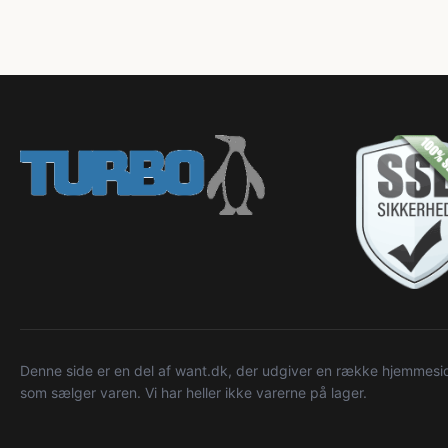
Denne side er en del af want.dk, der udgiver en række hjemmeside
som sælger varen. Vi har heller ikke varerne på lager.