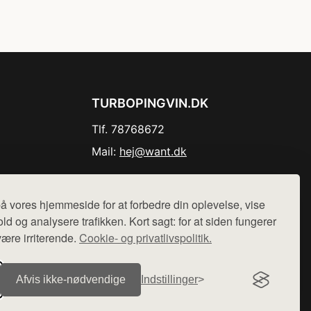
TURBOPINGVIN.DK
Tlf. 78768672
Mail:
hej@want.dk
Cookie- og privatlivspolitik
å vores hjemmeside for at forbedre din oplevelse, vise
ld og analysere trafikken. Kort sagt: for at siden fungerer
være irriterende.
Cookie- og privatlivspolitik.
r sælges ikke varer fra denne side - vi henviser til de shops,
Afvis ikke‑nødvendige
Indstillinger