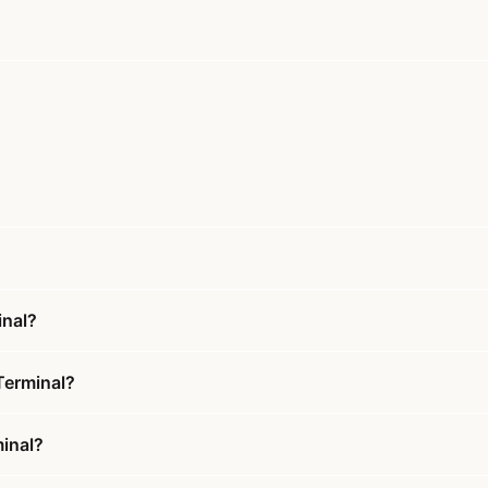
inal?
Terminal?
minal?