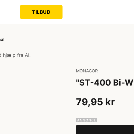
TILBUD
nal
 hjælp fra AI.
MONACOR
"ST-400 Bi-Wi
79,95 kr