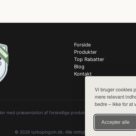
Forside
Produkter
Top Rabatter
Blog
Kontakt
Vi bruger cookies p
mere relevant indho
bedre – ikke for at 
r med præsentation af forskellige produkter fra diverse webshops. De
Accepter alle
© 2026 turbopingvin.dk. Alle rettigheder forbeholdes.