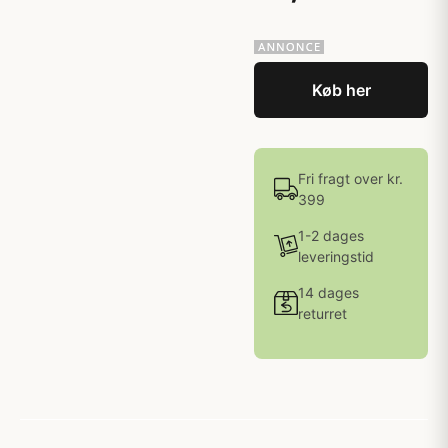
Køb her
Fri fragt over kr.
399
1-2 dages
leveringstid
14 dages
returret