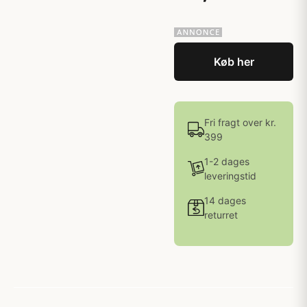
Køb her
Fri fragt over kr.
399
1-2 dages
leveringstid
14 dages
returret