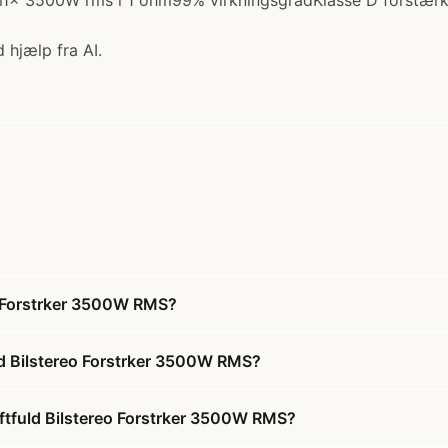
x 3500W rms i 1 ohm99% virkningsgradKlasse D forstærke
 hjælp fra AI.
o Forstrker 3500W RMS?
d Bilstereo Forstrker 3500W RMS?
ftfuld Bilstereo Forstrker 3500W RMS?