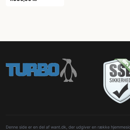
Denne side er en del af want.dk, der udgiver en række hjemmeside