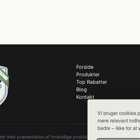
Forside
Produkter
Top Rabatter
Blog
Kontakt
Vi bruger cookies p
mere relevant indho
bedre – ikke for at 
r med præsentation af forskellige produkter fra diverse webshops. De