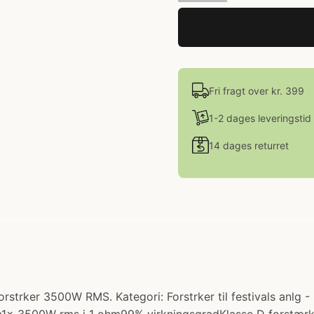
Fri fragt over kr. 399
1-2 dages leveringstid
14 dages returret
trker 3500W RMS. Kategori: Forstrker til festivals anlg - 