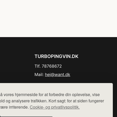
TURBOPINGVIN.DK
Tlf. 78768672
Mail:
hej@want.dk
Cookie- og privatlivspolitik
å vores hjemmeside for at forbedre din oplevelse, vise
ld og analysere trafikken. Kort sagt: for at siden fungerer
være irriterende.
Cookie- og privatlivspolitik.
r sælges ikke varer fra denne side - vi henviser til de shops,