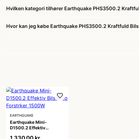
Hvilken kategori tilhører Earthquake PHS3500.2 Kraftf
Hvor kan jeg købe Earthquake PHS3500.2 Kraftfuld Bil
EARTHQUAKE
Earthquake Mini-
D1500.2 Effektiv
Bilstereo Forstrker
1.330,00 kr
1500W