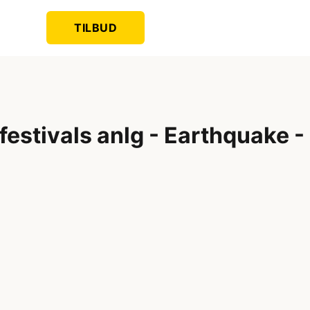
TILBUD
l
 festivals anlg - Earthquake -