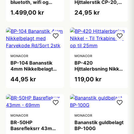
bluetoth, wifi og
Hjttalerstik CP-20,
airplay forstrker til
Skruemontering - 2
1.499,00 kr
24,95 kr
multirumslyd
stk
MONACOR
MONACOR
BP-104 Bananstik
BP-420
4mm Nikkelbelagt
Hjttalerbsning Nikkel
med Farvekode
- Til Trkabinetter op
44,95 kr
119,00 kr
Rd/Sort 2stk
til 25mm
MONACOR
MONACOR
BR-50HP
Bananstik guldbelagt
Basrefleksrr 43mm
BP-100G