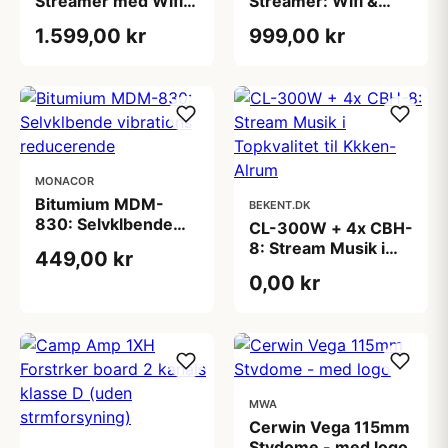
Streamer med Wifi,
Streamer: Wifi &
Bluetooth,
Bluetooth
1.599,00 kr
999,00 kr
Chromecast & Roon
Musikafspilning
MONACOR
Bitumium MDM-
BEKENT.DK
830: Selvklbende
CL-300W + 4x CBH-
vibrations
8: Stream Musik i
449,00 kr
reducerende
Topkvalitet til
0,00 kr
Kkken-Alrum
MWA
Cerwin Vega 115mm
Stvdome - med logo