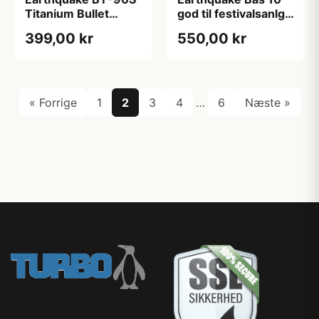
Titanium Bullet
god til festivalsanlg
Diskant - 134dB Klar
EQ-10-8
399,00 kr
550,00 kr
Lyd
« Forrige
1
2
3
4
…
6
Næste »