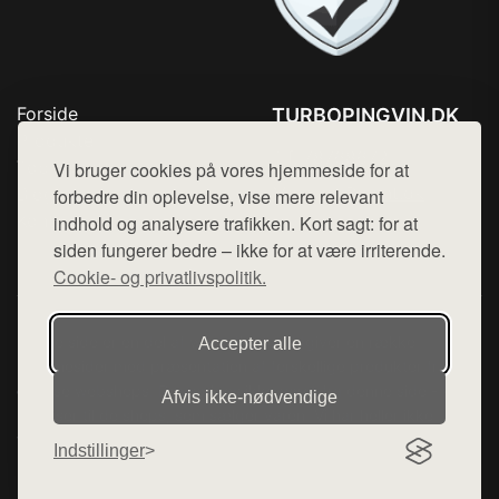
Forside
TURBOPINGVIN.DK
Produkter
Tlf. 78768672
Top Rabatter
Vi bruger cookies på vores hjemmeside for at
Mail:
hej@want.dk
Blog
forbedre din oplevelse, vise mere relevant
Kontakt
indhold og analysere trafikken. Kort sagt: for at
Cookie- og privatlivspolitik
siden fungerer bedre – ikke for at være irriterende.
Cookie- og privatlivspolitik.
Denne side er en del af want.dk, der udgiver en række
Accepter alle
hjemmesider med præsentation af forskellige produkter fra
diverse webshops. Der sælges ikke varer fra denne side - vi
Afvis ikke‑nødvendige
henviser til de shops, som sælger varen. Vi har heller ikke
varerne på lager.
Indstillinger
© 2026 turbopingvin.dk. Alle rettigheder forbeholdes.