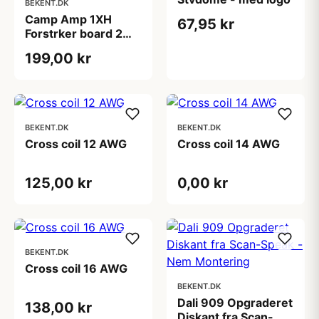
BEKENT.DK
Camp Amp 1XH
67,95 kr
Forstrker board 2
kanals klasse D
199,00 kr
(uden
strmforsyning)
BEKENT.DK
BEKENT.DK
Cross coil 12 AWG
Cross coil 14 AWG
125,00 kr
0,00 kr
BEKENT.DK
Cross coil 16 AWG
BEKENT.DK
Dali 909 Opgraderet
138,00 kr
Diskant fra Scan-