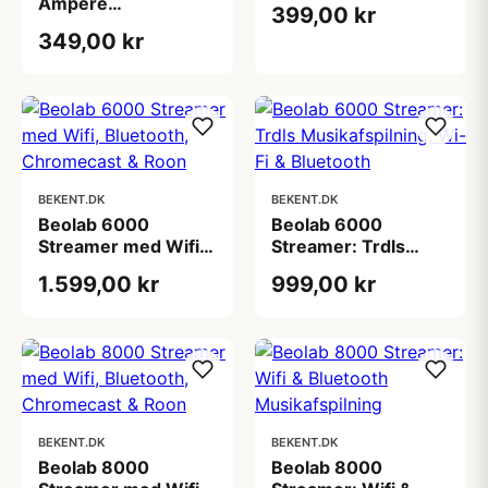
Ampere
399,00 kr
forstrkere
Strmforsyning -
349,00 kr
Effektiv og Sikker til
forstrkere og
hjttalere
BEKENT.DK
BEKENT.DK
Beolab 6000
Beolab 6000
Streamer med Wifi,
Streamer: Trdls
Bluetooth,
Musikafspilning, Wi-
1.599,00 kr
999,00 kr
Chromecast & Roon
Fi & Bluetooth
BEKENT.DK
BEKENT.DK
Beolab 8000
Beolab 8000