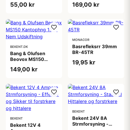
- 69mm
55,00 kr
169,00 kr
MONACOR
Basrefleksrr 39mm
BEKENT.DK
BR-45TR
Bang & Olufsen
Beovox MS150
19,95 kr
Kantophng 10" -
149,00 kr
Nem Udskiftning
BEKENT
Bekent 24V 8A
BEKENT
Strmforsyning -
Bekent 12V 4
Stabil til Hjttalere og