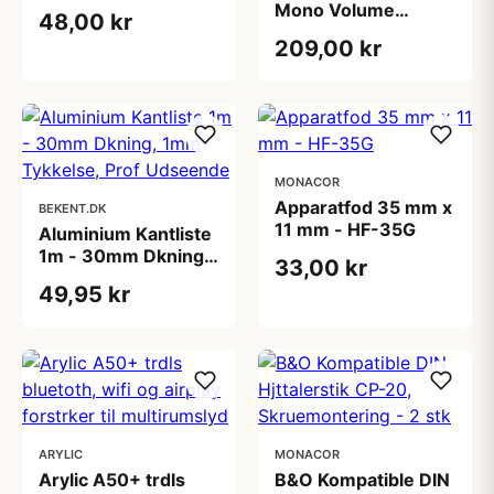
Mono Volume
48,00 kr
Kontrol med
209,00 kr
Keramisk Modstand
MONACOR
Apparatfod 35 mm x
BEKENT.DK
11 mm - HF-35G
Aluminium Kantliste
1m - 30mm Dkning,
33,00 kr
1mm Tykkelse, Prof
49,95 kr
Udseende
ARYLIC
MONACOR
Arylic A50+ trdls
B&O Kompatible DIN