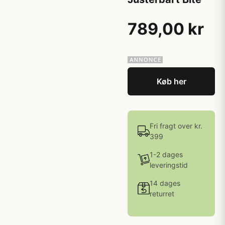
789,00 kr
Køb her
Fri fragt over kr.
399
1-2 dages
leveringstid
14 dages
returret