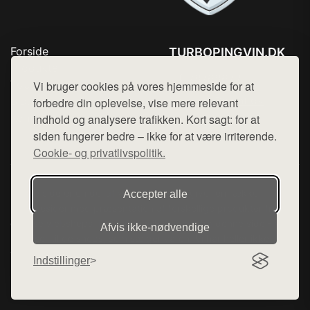
Forside
TURBOPINGVIN.DK
Produkter
Tlf. 78768672
Top Rabatter
Vi bruger cookies på vores hjemmeside for at
Mail:
hej@want.dk
Blog
forbedre din oplevelse, vise mere relevant
Kontakt
indhold og analysere trafikken. Kort sagt: for at
Cookie- og privatlivspolitik
siden fungerer bedre – ikke for at være irriterende.
Cookie- og privatlivspolitik.
Denne side er en del af want.dk, der udgiver en række
Accepter alle
hjemmesider med præsentation af forskellige produkter fra
diverse webshops. Der sælges ikke varer fra denne side - vi
Afvis ikke‑nødvendige
henviser til de shops, som sælger varen. Vi har heller ikke
varerne på lager.
Indstillinger
© 2026 turbopingvin.dk. Alle rettigheder forbeholdes.