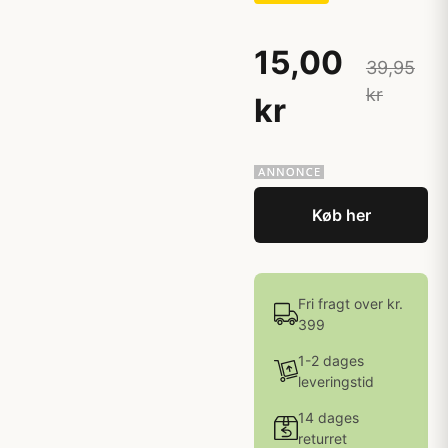
15,00
39,95
kr
kr
Køb her
Fri fragt over kr.
399
1-2 dages
leveringstid
14 dages
returret