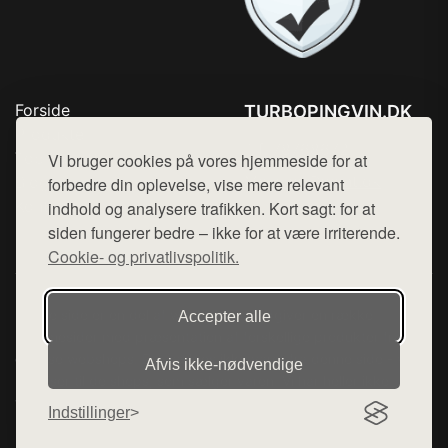
Forside
TURBOPINGVIN.DK
Produkter
Tlf. 78768672
Top Rabatter
Vi bruger cookies på vores hjemmeside for at
Mail:
hej@want.dk
Blog
forbedre din oplevelse, vise mere relevant
Kontakt
indhold og analysere trafikken. Kort sagt: for at
Cookie- og privatlivspolitik
siden fungerer bedre – ikke for at være irriterende.
Cookie- og privatlivspolitik.
Denne side er en del af want.dk, der udgiver en række
Accepter alle
hjemmesider med præsentation af forskellige produkter fra
diverse webshops. Der sælges ikke varer fra denne side - vi
Afvis ikke‑nødvendige
henviser til de shops, som sælger varen. Vi har heller ikke
varerne på lager.
Indstillinger
© 2026 turbopingvin.dk. Alle rettigheder forbeholdes.