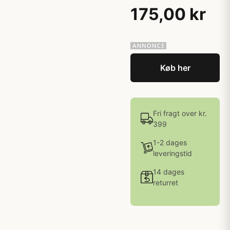
175,00 kr
Køb her
Fri fragt over kr.
399
1-2 dages
leveringstid
14 dages
returret