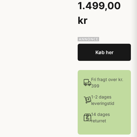
1.499,00
kr
Køb her
Fri fragt over kr.
399
1-2 dages
leveringstid
14 dages
returret