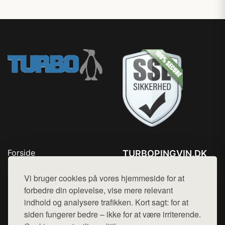
Forside
TURBOPINGVIN.DK
Produkter
Tlf. 78768672
Top Rabatter
Vi bruger cookies på vores hjemmeside for at
Mail:
hej@want.dk
Blog
forbedre din oplevelse, vise mere relevant
Kontakt
indhold og analysere trafikken. Kort sagt: for at
Cookie- og privatlivspolitik
siden fungerer bedre – ikke for at være irriterende.