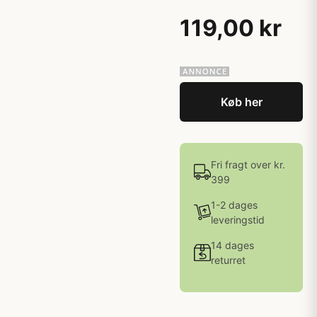
119,00 kr
Køb her
Fri fragt over kr.
399
1-2 dages
leveringstid
14 dages
returret