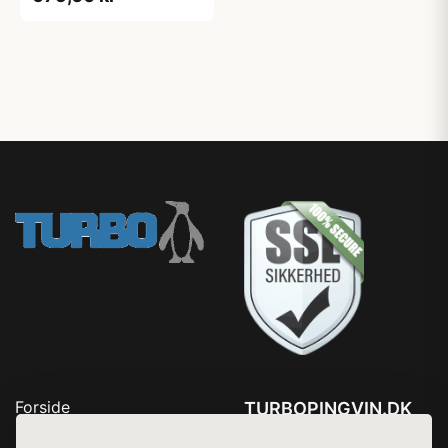
Forside
TURBOPINGVIN.DK
Produkter
Tlf. 78768672