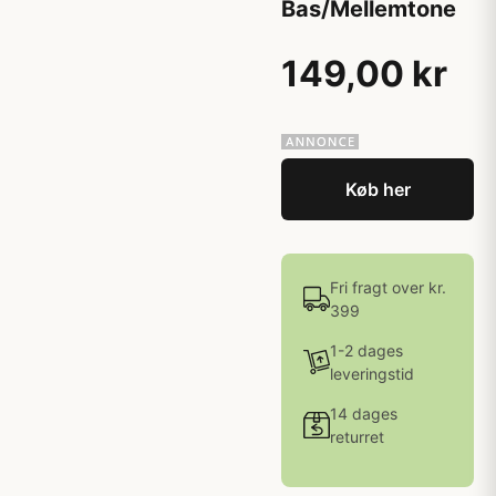
Bas/Mellemtone
149,00 kr
Køb her
Fri fragt over kr.
399
1-2 dages
leveringstid
14 dages
returret