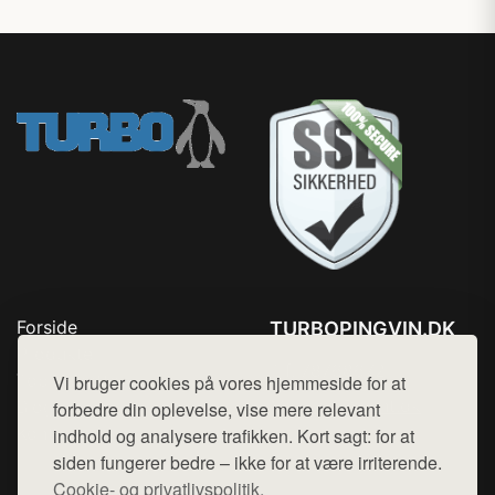
Forside
TURBOPINGVIN.DK
Produkter
Tlf. 78768672
Top Rabatter
Vi bruger cookies på vores hjemmeside for at
Mail:
hej@want.dk
Blog
forbedre din oplevelse, vise mere relevant
Kontakt
indhold og analysere trafikken. Kort sagt: for at
Cookie- og privatlivspolitik
siden fungerer bedre – ikke for at være irriterende.
Cookie- og privatlivspolitik.