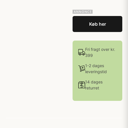
Køb her
Fri fragt over kr.
399
1-2 dages
leveringstid
14 dages
returret