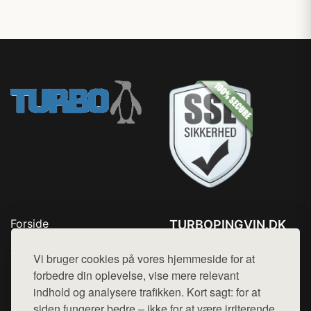
Forside
TURBOPINGVIN.DK
Produkter
Tlf. 78768672
Top Rabatter
Vi bruger cookies på vores hjemmeside for at
Mail:
hej@want.dk
Blog
forbedre din oplevelse, vise mere relevant
Kontakt
indhold og analysere trafikken. Kort sagt: for at
Cookie- og privatlivspolitik
siden fungerer bedre – ikke for at være irriterende.