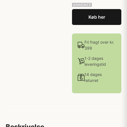
Køb her
Fri fragt over kr.
399
1-2 dages
leveringstid
14 dages
returret
Beskrivelse