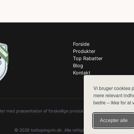
Forside
Produkter
Top Rabatter
Blog
Kontakt
Vi bruger cookies p
mere relevant indho
bedre – ikke for at 
r med præsentation af forskellige produkter fra diverse webshops. De
Accepter alle
© 2026 turbopingvin.dk. Alle rettigheder forbeholdes.