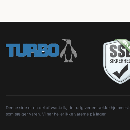
Denne side er en del af want.dk, der udgiver en række hjemmeside
som sælger varen. Vi har heller ikke varerne på lager.