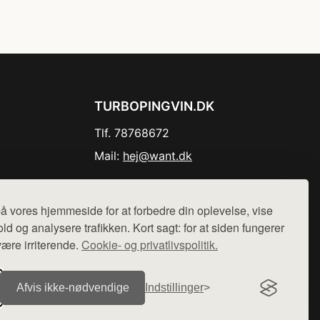
TURBOPINGVIN.DK
Tlf. 78768672
Mail:
hej@want.dk
Cookie- og privatlivspolitik
å vores hjemmeside for at forbedre din oplevelse, vise
ld og analysere trafikken. Kort sagt: for at siden fungerer
være irriterende.
Cookie- og privatlivspolitik.
r sælges ikke varer fra denne side - vi henviser til de shops,
Afvis ikke‑nødvendige
Indstillinger