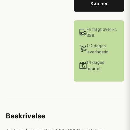
Køb her
Fri fragt over kr.
399
1-2 dages
leveringstid
14 dages
returret
Beskrivelse