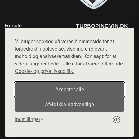
Forside
TURBOPINGVIN.DK
Produkter
Tlf. 78768672
Top Rabatter
Vi bruger cookies på vores hjemmeside for at
Mail:
hej@want.dk
Blog
forbedre din oplevelse, vise mere relevant
Kontakt
indhold og analysere trafikken. Kort sagt: for at
Cookie- og privatlivspolitik
siden fungerer bedre – ikke for at være irriterende.
Cookie- og privatlivspolitik.
Denne side er en del af want.dk, der udgiver en række
Accepter alle
hjemmesider med præsentation af forskellige produkter fra
diverse webshops. Der sælges ikke varer fra denne side - vi
Afvis ikke‑nødvendige
henviser til de shops, som sælger varen. Vi har heller ikke
varerne på lager.
Indstillinger
© 2026 turbopingvin.dk. Alle rettigheder forbeholdes.