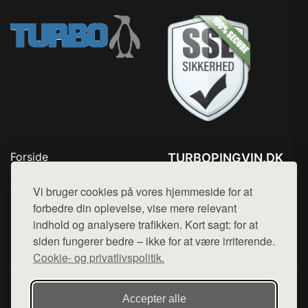
Forside
TURBOPINGVIN.DK
Produkter
Tlf. 78768672
Top Rabatter
Vi bruger cookies på vores hjemmeside for at
Mail:
hej@want.dk
Blog
forbedre din oplevelse, vise mere relevant
Kontakt
indhold og analysere trafikken. Kort sagt: for at
Cookie- og privatlivspolitik
siden fungerer bedre – ikke for at være irriterende.
Cookie- og privatlivspolitik.
Denne side er en del af want.dk, der udgiver en række
Accepter alle