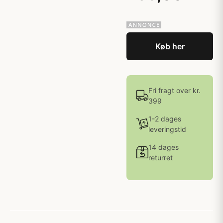
Køb her
Fri fragt over kr.
399
1-2 dages
leveringstid
14 dages
returret