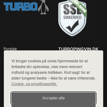
Forside
TURBOPINGVIN.DK
Produkter
Tlf. 78768672
Top Rabatter
Vi bruger cookies på vores hjemmeside for at
Mail:
hej@want.dk
Blog
forbedre din oplevelse, vise mere relevant
Kontakt
indhold og analysere trafikken. Kort sagt: for at
Cookie- og privatlivspolitik
siden fungerer bedre – ikke for at være irriterende.
Cookie- og privatlivspolitik.
Denne side er en del af want.dk, der udgiver en række
Accepter alle
hjemmesider med præsentation af forskellige produkter fra