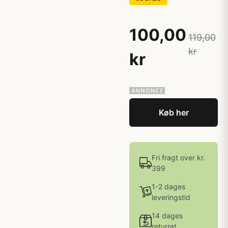
100,00
119,00
kr
kr
Køb her
Fri fragt over kr.
399
1-2 dages
leveringstid
14 dages
returret