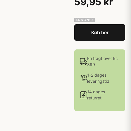
59,95 kr
Køb her
Fri fragt over kr.
399
1-2 dages
leveringstid
14 dages
returret