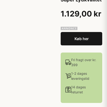
1.129,00 kr
Køb her
Fri fragt over kr.
399
1-2 dages
leveringstid
14 dages
returret