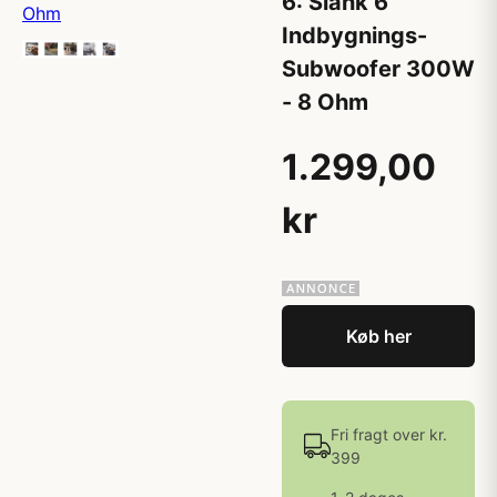
6: Slank 6"
Indbygnings-
Subwoofer 300W
- 8 Ohm
1.299,00
kr
Køb her
Fri fragt over kr.
399