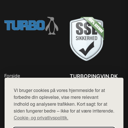
Forside
TURBOPINGVIN.DK
Produkter
Tlf. 78768672
Top Rabatter
Vi bruger cookies på vores hjemmeside for at
Mail:
hej@want.dk
Blog
forbedre din oplevelse, vise mere relevant
Kontakt
indhold og analysere trafikken. Kort sagt: for at
Cookie- og privatlivspolitik
siden fungerer bedre – ikke for at være irriterende.
Cookie- og privatlivspolitik.