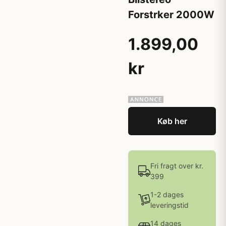
Forstrker 2000W
1.899,00
kr
Køb her
Fri fragt over kr.
399
1-2 dages
leveringstid
14 dages