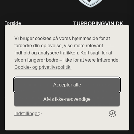
Forside
TURBOPINGVIN.DK
Produkter
Tlf. 78768672
Top Rabatter
Vi bruger cookies på vores hjemmeside for at
Mail:
hej@want.dk
Blog
forbedre din oplevelse, vise mere relevant
Kontakt
indhold og analysere trafikken. Kort sagt: for at
Cookie- og privatlivspolitik
siden fungerer bedre – ikke for at være irriterende.
Cookie- og privatlivspolitik.
Denne side er en del af want.dk, der udgiver en række
Accepter alle
hjemmesider med præsentation af forskellige produkter fra
diverse webshops. Der sælges ikke varer fra denne side - vi
Afvis ikke‑nødvendige
henviser til de shops, som sælger varen. Vi har heller ikke
varerne på lager.
Indstillinger
© 2026 turbopingvin.dk. Alle rettigheder forbeholdes.