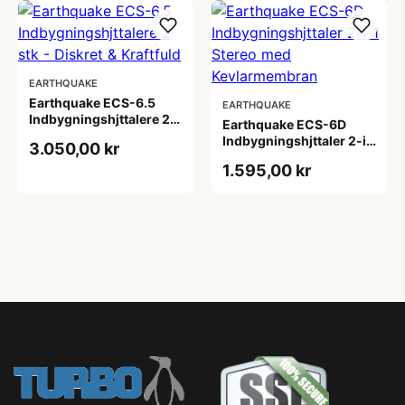
EARTHQUAKE
Earthquake ECS-6.5
EARTHQUAKE
Indbygningshjttalere 2
Earthquake ECS-6D
stk - Diskret & Kraftfuld
Indbygningshjttaler 2-i-
3.050,00 kr
1 Stereo med
1.595,00 kr
Kevlarmembran