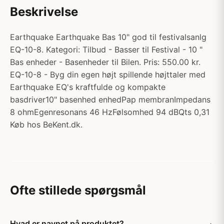
Beskrivelse
Earthquake Earthquake Bas 10" god til festivalsanlg
EQ-10-8. Kategori: Tilbud - Basser til Festival - 10 "
Bas enheder - Basenheder til Bilen. Pris: 550.00 kr.
EQ-10-8 - Byg din egen højt spillende højttaler med
Earthquake EQ's kraftfulde og kompakte
basdriver10" basenhed enhedPap membranImpedans
8 ohmEgenresonans 46 HzFølsomhed 94 dBQts 0,31
Køb hos BeKent.dk.
Ofte stillede spørgsmål
Hvad er navnet på produktet?