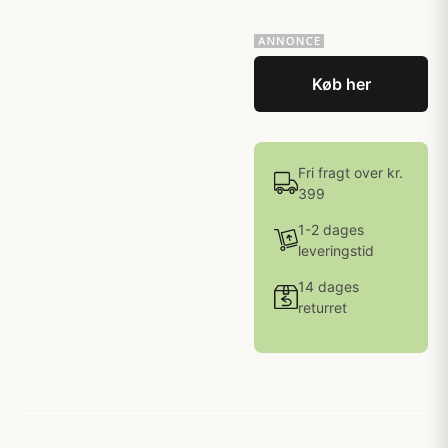
Køb her
Fri fragt over kr.
399
1-2 dages
leveringstid
14 dages
returret