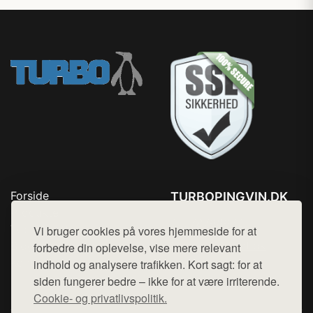
Forside
TURBOPINGVIN.DK
Produkter
Tlf. 78768672
Top Rabatter
Vi bruger cookies på vores hjemmeside for at
Mail:
hej@want.dk
Blog
forbedre din oplevelse, vise mere relevant
Kontakt
indhold og analysere trafikken. Kort sagt: for at
Cookie- og privatlivspolitik
siden fungerer bedre – ikke for at være irriterende.
Cookie- og privatlivspolitik.