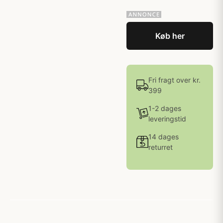
Køb her
Fri fragt over kr.
399
1-2 dages
leveringstid
14 dages
returret