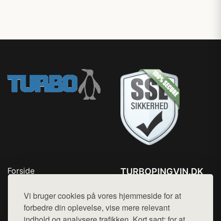
Forside
TURBOPINGVIN.DK
Produkter
Tlf. 78768672
Top Rabatter
Vi bruger cookies på vores hjemmeside for at
Mail:
hej@want.dk
Blog
forbedre din oplevelse, vise mere relevant
Kontakt
indhold og analysere trafikken. Kort sagt: for at