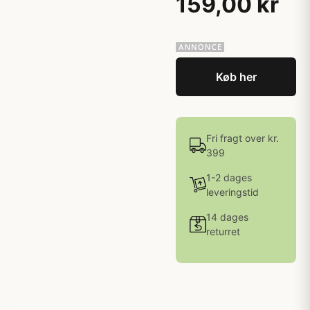
159,00 kr
Køb her
Fri fragt over kr.
399
1-2 dages
leveringstid
14 dages
returret