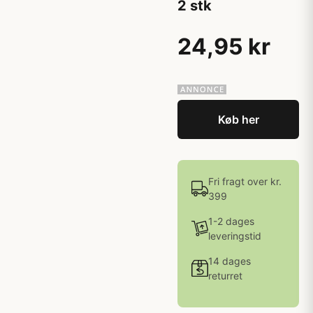
2 stk
24,95 kr
Køb her
Fri fragt over kr.
399
1-2 dages
leveringstid
14 dages
returret