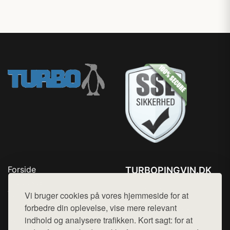
Forside
TURBOPINGVIN.DK
Produkter
Tlf. 78768672
Top Rabatter
Vi bruger cookies på vores hjemmeside for at
Mail:
hej@want.dk
Blog
forbedre din oplevelse, vise mere relevant
Kontakt
indhold og analysere trafikken. Kort sagt: for at
Cookie- og privatlivspolitik