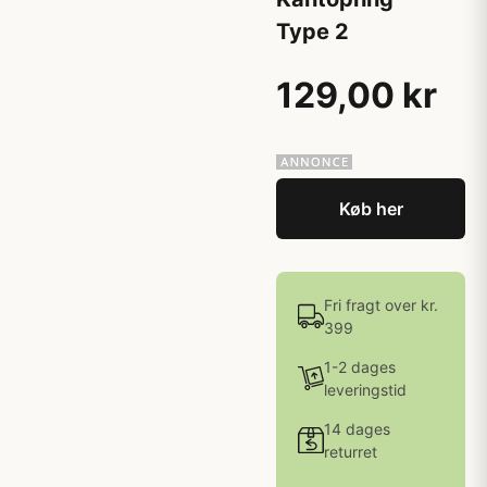
Type 2
129,00 kr
Køb her
Fri fragt over kr.
399
1-2 dages
leveringstid
14 dages
returret