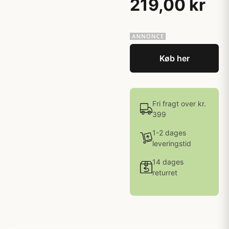
219,00 kr
Køb her
Fri fragt over kr.
399
1-2 dages
leveringstid
14 dages
returret