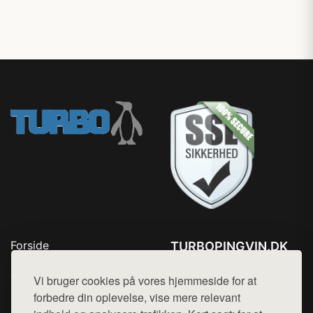
Forside
TURBOPINGVIN.DK
Produkter
Tlf. 78768672
Top Rabatter
Vi bruger cookies på vores hjemmeside for at
Mail:
hej@want.dk
Blog
forbedre din oplevelse, vise mere relevant
Kontakt