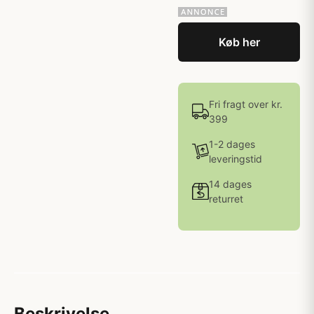
Køb her
Fri fragt over kr.
399
1-2 dages
leveringstid
14 dages
returret
Beskrivelse