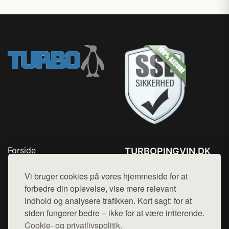
Forside
TURBOPINGVIN.DK
Produkter
Tlf. 78768672
Top Rabatter
Vi bruger cookies på vores hjemmeside for at
Mail:
hej@want.dk
Blog
forbedre din oplevelse, vise mere relevant
Kontakt
indhold og analysere trafikken. Kort sagt: for at
Cookie- og privatlivspolitik
siden fungerer bedre – ikke for at være irriterende.
Cookie- og privatlivspolitik.