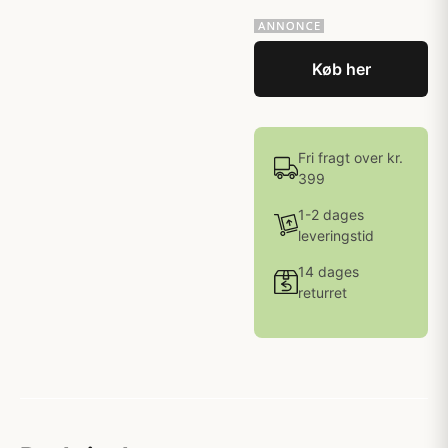
Køb her
Fri fragt over kr.
399
1-2 dages
leveringstid
14 dages
returret