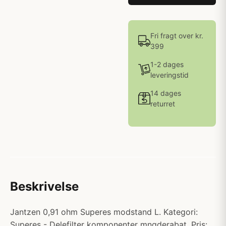
Fri fragt over kr.
399
1-2 dages
leveringstid
14 dages
returret
Beskrivelse
Jantzen 0,91 ohm Superes modstand L. Kategori:
Superes - Delefilter komponenter mngderabat. Pris: