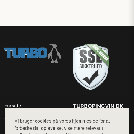
Forside
TURBOPINGVIN.DK
Produkter
Tlf. 78768672
Top Rabatter
Vi bruger cookies på vores hjemmeside for at
Mail:
hej@want.dk
Blog
forbedre din oplevelse, vise mere relevant