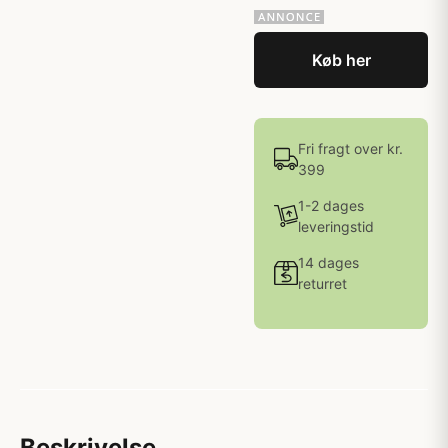
Køb her
Fri fragt over kr.
399
1-2 dages
leveringstid
14 dages
returret
Beskrivelse