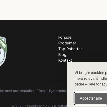
Forside
Produkter
Top Rabatter
Blog
Kontakt
Vi bruger cookies p
mere relevant indho
bedre – ikke for at 
r med præsentation af forskellige produkter fra diverse webshops. De
Accepter alle
© 2026 turbopingvin.dk. Alle rettigheder forbeholdes.