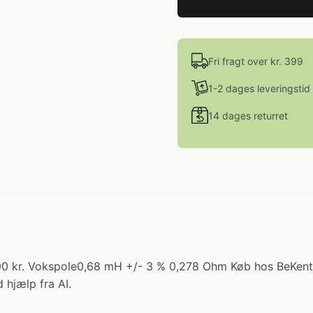
Fri fragt over kr. 399
1-2 dages leveringstid
14 dages returret
.00 kr. Vokspole0,68 mH +/- 3 % 0,278 Ohm Køb hos BeKent
 hjælp fra AI.