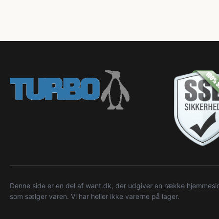
Denne side er en del af want.dk, der udgiver en række hjemmeside
som sælger varen. Vi har heller ikke varerne på lager.