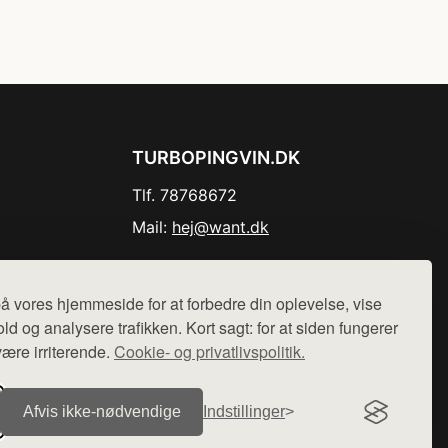
TURBOPINGVIN.DK
Tlf. 78768672
Mail:
hej@want.dk
Cookie- og privatlivspolitik
å vores hjemmeside for at forbedre din oplevelse, vise
ld og analysere trafikken. Kort sagt: for at siden fungerer
være irriterende.
Cookie- og privatlivspolitik.
r sælges ikke varer fra denne side - vi henviser til de shops,
Afvis ikke‑nødvendige
Indstillinger