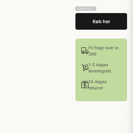
Køb her
Fri fragt over kr.
399
1-2 dages
leveringstid
14 dages
returret