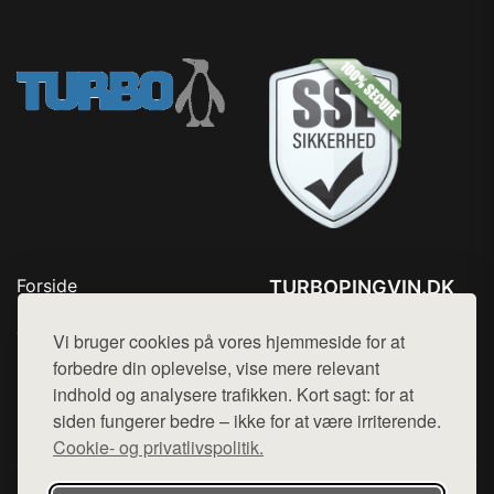
Forside
TURBOPINGVIN.DK
Produkter
Tlf. 78768672
Top Rabatter
Vi bruger cookies på vores hjemmeside for at
Mail:
hej@want.dk
Blog
forbedre din oplevelse, vise mere relevant
Kontakt
indhold og analysere trafikken. Kort sagt: for at
Cookie- og privatlivspolitik
siden fungerer bedre – ikke for at være irriterende.
Cookie- og privatlivspolitik.