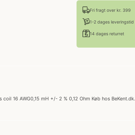
Fri fragt over kr. 399
1-2 dages leveringstid
14 dages returret
ss coil 16 AWG0,15 mH +/- 2 % 0,12 Ohm Køb hos BeKent.dk