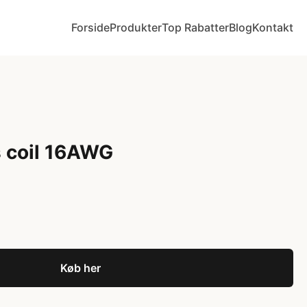
Forside
Produkter
Top Rabatter
Blog
Kontakt
s coil 16AWG
Køb her