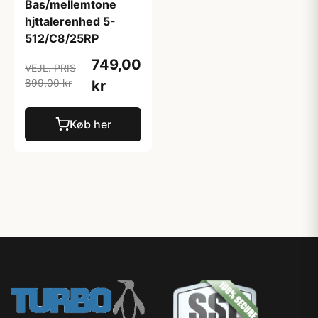
Bas/mellemtone
hjttalerenhed 5-
512/C8/25RP
749,00
VEJL. PRIS
899,00 kr
kr
Køb her