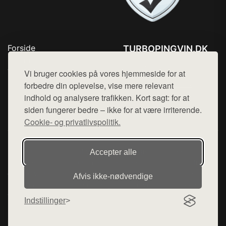
Forside
TURBOPINGVIN.DK
Produkter
Tlf. 78768672
Top Rabatter
Vi bruger cookies på vores hjemmeside for at
Mail:
hej@want.dk
Blog
forbedre din oplevelse, vise mere relevant
Kontakt
indhold og analysere trafikken. Kort sagt: for at
Cookie- og privatlivspolitik
siden fungerer bedre – ikke for at være irriterende.
Cookie- og privatlivspolitik.
Denne side er en del af want.dk, der udgiver en række
Accepter alle
hjemmesider med præsentation af forskellige produkter fra
diverse webshops. Der sælges ikke varer fra denne side - vi
Afvis ikke‑nødvendige
henviser til de shops, som sælger varen. Vi har heller ikke
varerne på lager.
Indstillinger
© 2026 turbopingvin.dk. Alle rettigheder forbeholdes.