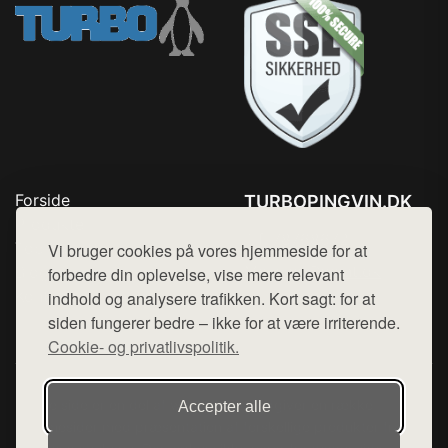
Forside
TURBOPINGVIN.DK
Produkter
Tlf. 78768672
Top Rabatter
Vi bruger cookies på vores hjemmeside for at
Mail:
hej@want.dk
Blog
forbedre din oplevelse, vise mere relevant
Kontakt
indhold og analysere trafikken. Kort sagt: for at
Cookie- og privatlivspolitik
siden fungerer bedre – ikke for at være irriterende.
Cookie- og privatlivspolitik.
Denne side er en del af want.dk, der udgiver en række
Accepter alle
hjemmesider med præsentation af forskellige produkter fra