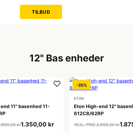
TILBUD
12" Bas enheder
-35%
ETON
-end 11" basenhed 11-
Eton High-end 12" basen
RP
612C8/62RP
1.350,00 kr
1.87
1.899,00 kr
VEJL. PRIS 2.899,00 kr