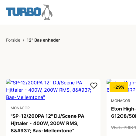
Forside
/
12" Bas enheder
-29%
MONACOR
MONACOR
Eton High
"SP-12/200PA 12" DJ/Scene PA
612C8/50
Hjttaler - 400W, 200W RMS,
VEJL. PRIS 
8&#937; Bas-Mellemtone"