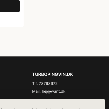
TURBOPINGVIN.DK
Tlf. 78768672
Mail:
hej@want.dk
Cookie- og privatlivspolitik