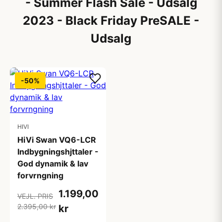
- Summer Flash Sale - Udsalg
2023 - Black Friday PreSALE -
Udsalg
-50%
HIVI
HiVi Swan VQ6-LCR
Indbygningshjttaler -
God dynamik & lav
forvrngning
1.199,00
VEJL. PRIS
2.395,00 kr
kr